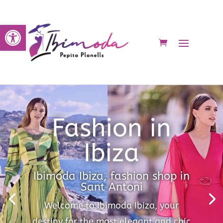
Open toolbar
Fashion in
Ibiza
Ibimoda Ibiza, fashion shop in
Sant Antoni
Welcome to Ibimoda Ibiza, your
destiny for the most elegant and chic